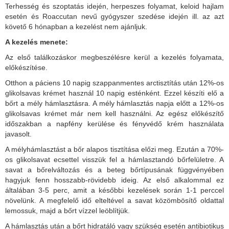
Terhesség és szoptatás idején, herpeszes folyamat, keloid hajlam
esetén és Roaccutan nevű gyógyszer szedése idején ill. az azt
követő 6 hónapban a kezelést nem ajánljuk.
A kezelés menete:
Az első találkozáskor megbeszélésre kerül a kezelés folyamata,
előkészítése.
Otthon a páciens 10 napig szappanmentes arctisztítás után 12%-os
glikolsavas krémet használ 10 napig esténként. Ezzel készíti elő a
bőrt a mély hámlasztásra. A mély hámlasztás napja előtt a 12%-os
glikolsavas krémet már nem kell használni. Az egész előkészítő
időszakban a napfény kerülése és fényvédő krém használata
javasolt.
A mélyhámlasztást a bőr alapos tisztítása előzi meg. Ezután a 70%-
os glikolsavat ecsettel visszük fel a hámlasztandó bőrfelületre. A
savat a bőrelváltozás és a beteg bőrtípusának függvényében
hagyjuk fenn hosszabb-rövidebb ideig. Az első alkalommal ez
általában 3-5 perc, amit a későbbi kezelések során 1-1 perccel
növelünk. A megfelelő idő elteltével a savat közömbösítő oldattal
lemossuk, majd a bőrt vízzel leöblítjük.
A hámlasztás után a bőrt hidratáló vagy szükség esetén antibiotikus