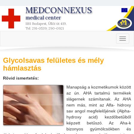
MEDCONNEXUS
medical center
1181 Budapest, Üllői út 419.
Tel: 291-0539; 290-0921
Toggl
naviga
Glycolsavas felületes és mély
hámlasztás
Rövid ismertetés:
Manapság a kozmetikumok között
az ún. AHA tartalmú termékek
slágernek számítanak. Az AHA
nem más, mint az Alfa- hidroxy
sav angol megfelelőjének (Alpha-
hydroxy acid) kezdőbetűiből
képzett betűszó. Az Aha-k
bizonyos gyümölcsökben és