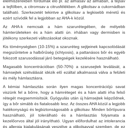
élelmiszerekben fordulnak elő pl. az almasav az almában, a tejsav
a tejfölben, a citromsav a citrusfélékben. A glikolsav a cukornádban
található. Szerkezetét tekintve a glikolsav a legkisebb méretű és
ezért szívódik fel a legjobban az AHA-k közül.
Az AHA-k nemcsak a hám szarurétegében, de mélyebb
hámterületeken és a hám alatti ún. irhában vagy dermisben is
jótékony szerkezeti változásokat okoznak.
Kis töménységben (10-15%) a szaruréteg sejtjeinek kapcsolódását
megszűntetve a halbőrűség (ichtyosis), a pattanásos bőr és egyéb
fokozott szarusodással járó betegségek kezelésére használható.
Magasabb koncentrációban (50-70%) a szarusejtek leválását, a
hámsejtek szétválását idézik elő ezáltal alkalmassá válva a felületi
és mély hámlasztásra.
A kémiai hámlasztás során ilyen magas koncentrációjú savat
viszünk fel a bőrre, hogy a hámréteget és a hám alatti irha felső
rétegét megsemmisítsük. Gyógyulás után új hámsejtek képződnek,
így a bőr simább és fiatalosabb lesz. Az összes AHA közül a legjobb
hatékonyságú és legbiztonságosabb a glikolsav. Minden bőrtípusra
használható, jól tolerálható és a hámlasztás folyamata a
kezelőorvos által jól irányítható. Ugyan előfordulhat az intolerancia
és allergia kialakulásának veszélye a glikolsavval szemben, de ez