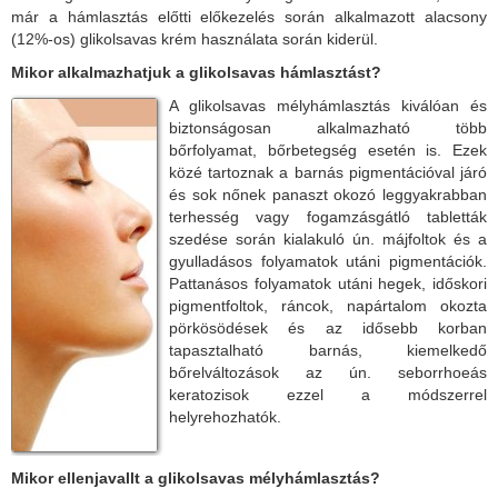
már a hámlasztás előtti előkezelés során alkalmazott alacsony
(12%-os) glikolsavas krém használata során kiderül.
Mikor alkalmazhatjuk a glikolsavas hámlasztást?
A glikolsavas mélyhámlasztás kiválóan és
biztonságosan alkalmazható több
bőrfolyamat, bőrbetegség esetén is. Ezek
közé tartoznak a barnás pigmentációval járó
és sok nőnek panaszt okozó leggyakrabban
terhesség vagy fogamzásgátló tabletták
szedése során kialakuló ún. májfoltok és a
gyulladásos folyamatok utáni pigmentációk.
Pattanásos folyamatok utáni hegek, időskori
pigmentfoltok, ráncok, napártalom okozta
pörkösödések és az idősebb korban
tapasztalható barnás, kiemelkedő
bőrelváltozások az ún. seborrhoeás
keratozisok ezzel a módszerrel
helyrehozhatók.
Mikor ellenjavallt a glikolsavas mélyhámlasztás?